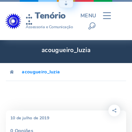
Ir
para
.:. Tenório
MENU
o
.:.
conteúdo
Assessoria e Comunicação
acougueiro_luzia
acougueiro_luzia
10 de julho de 2019
0
Opniões