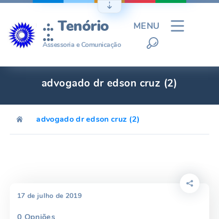
Ir
para
.:. Tenório
MENU
o
.:.
conteúdo
Assessoria e Comunicação
advogado dr edson cruz (2)
advogado dr edson cruz (2)
17 de julho de 2019
0
Opniões