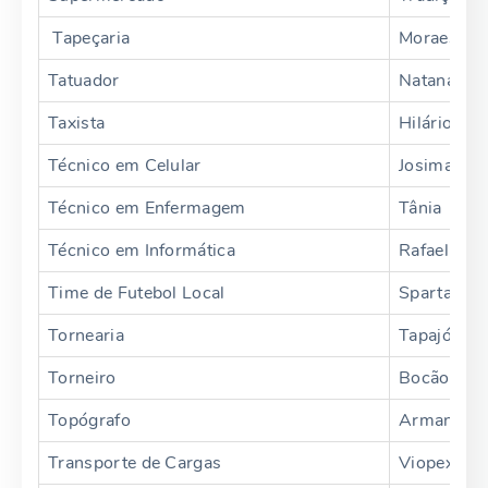
Tapeçaria
Moraes
Tatuador
Natanael
Taxista
Hilário
Técnico em Celular
Josimar
Técnico em Enfermagem
Tânia
Técnico em Informática
Rafael
Time de Futebol Local
Sparta
Tornearia
Tapajós
Torneiro
Bocão
Topógrafo
Armando
Transporte de Cargas
Viopex