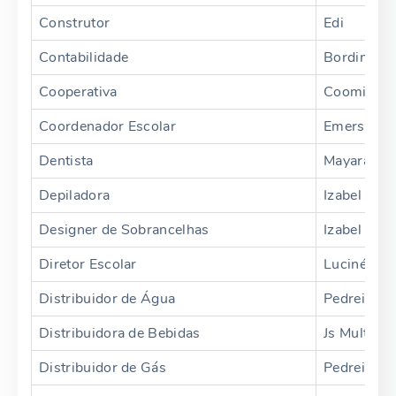
Construtor
Edi
Contabilidade
Bordinhão
Cooperativa
Coomigap
Coordenador Escolar
Emerson
Dentista
Mayara Cri
Depiladora
Izabel Urba
Designer de Sobrancelhas
Izabel Urb
Diretor Escolar
Lucinéia
Distribuidor de Água
Pedreira G
Distribuidora de Bebidas
Js Multima
Distribuidor de Gás
Pedreira G