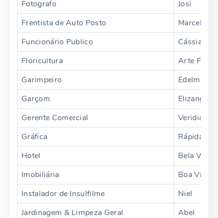
Fotografo
Josi
Frentista de Auto Posto
Marcelo
Funcionário Publico
Cássia
Floricultura
Arte Flore
Garimpeiro
Edelmir
Garçom
Elizangela
Gerente Comercial
Veridiana
Gráfica
Rápida Mo
Hotel
Bela Vista
Imobiliária
Boa Vista
Instalador de Insulfilme
Niel
Jardinagem & Limpeza Geral
Abel