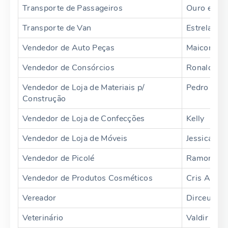
Transporte de Passageiros
Ouro e Pra
Transporte de Van
Estrela da
Vendedor de Auto Peças
Maicon
Vendedor de Consórcios
Ronaldo
Vendedor de Loja de Materiais p/
Pedro
Construção
Vendedor de Loja de Confecções
Kelly
Vendedor de Loja de Móveis
Jessica
Vendedor de Picolé
Ramom
Vendedor de Produtos Cosméticos
Cris Alves
Vereador
Dirceu Bio
Veterinário
Valdir Link