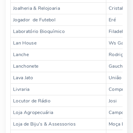
Joalheria & Relojoaria
Cristal
Jogador de Futebol
Eré
Laboratório Bioquímico
Filadelphia
Lan House
Ws Games
Lanche
Rodrigo
Lanchonete
Gaucho
Lava Jato
União
Livraria
Compronor
Locutor de Rádio
Josi
Loja Agropecuária
Campo e L
Loja de Biju’s & Assessorios
Moça Biju