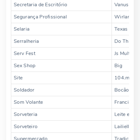
Secretaria de Escritório
Vanusa
Segurança Profissional
Wirland
Selaria
Texas
Serralheria
Do Thiago
Serv Fest
Js Multima
Sex Shop
Big
Site
104.morae
Soldador
Bocão
Som Volante
Francimar
Sorveteria
Leite e Mel
Sorveteiro
Lailielli
Supermercado
Tradição jr