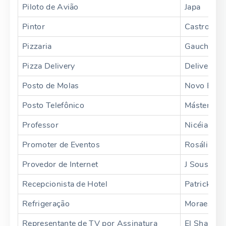
Piloto de Avião
Japa
Pintor
Castro
Pizzaria
Gaucho
Pizza Delivery
Delivery Pi
Posto de Molas
Novo Esta
Posto Telefônico
Máster Cóp
Professor
Nicéia
Promoter de Eventos
Rosália
Provedor de Internet
J Sousa Ne
Recepcionista de Hotel
Patrick
Refrigeração
Moraes
Representante de TV por Assinatura
El Shanday