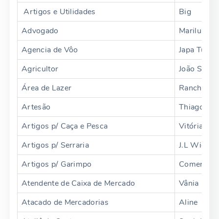
Artigos e Utilidades
Big
Advogado
Marilu Wob
Agencia de Vôo
Japa Tur
Agricultor
João Spezi
Área de Lazer
Rancho do 
Artesão
Thiago Jan
Artigos p/ Caça e Pesca
Vitória Rég
Artigos p/ Serraria
J.L Widias
Artigos p/ Garimpo
Comercial 
Atendente de Caixa de Mercado
Vânia
Atacado de Mercadorias
Aline