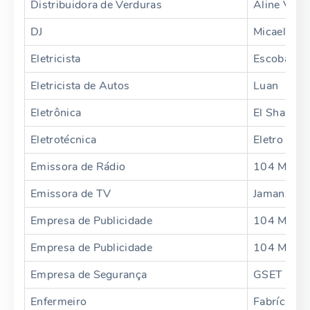
Distribuidora de Verduras
Aline Verd
DJ
Micael
Eletricista
Escobar
Eletricista de Autos
Luan
Eletrônica
El Shanday
Eletrotécnica
Eletro Mot
Emissora de Rádio
104 Morae
Emissora de TV
Jamanxin
Empresa de Publicidade
104 Morae
Empresa de Publicidade
104 Morae
Empresa de Segurança
GSET
Enfermeiro
Fabrício