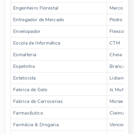
Engenheiro Florestal
Marcos
Entregador de Mercado
Pedro
Envelopador
Flexson
Escola de Informática
CTM
Esmalteria
Cheia de 
Espetinho
Branca
Esteticista
Lidiane Mo
Fabrica de Gelo
Js Multima
Fabrica de Carrocerias
Moraes
Farmacêutico
Cleimar
Farmácia & Drogaria
Vencedora