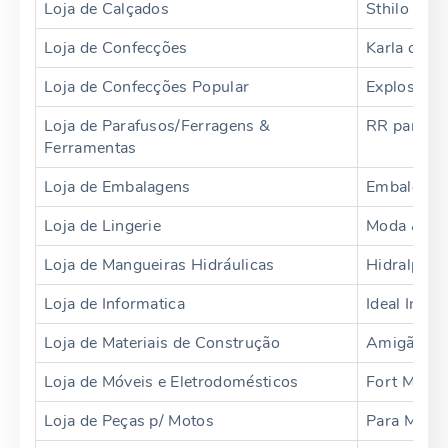
Loja de Calçados
Sthilo Livr
Loja de Confecções
Karla conf
Loja de Confecções Popular
Explosão 
Loja de Parafusos/Ferragens &
RR parafu
Ferramentas
Loja de Embalagens
Embale Fes
Loja de Lingerie
Moda & Ci
Loja de Mangueiras Hidráulicas
Hidralpeça
Loja de Informatica
Ideal Infor
Loja de Materiais de Construção
Amigão
Loja de Móveis e Eletrodomésticos
Fort Móvei
Loja de Peças p/ Motos
Para Moto