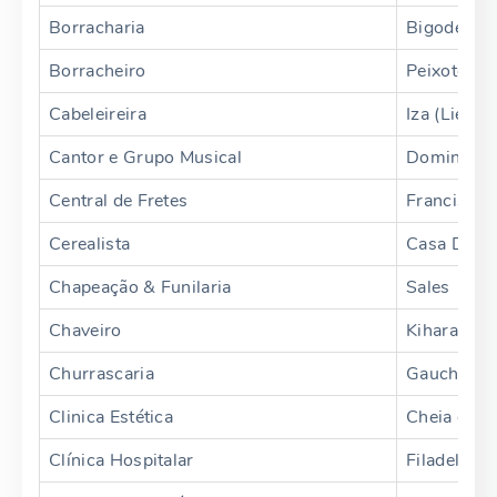
Borracharia
Bigode
Borracheiro
Peixoto
Cabeleireira
Iza (Lieng)
Cantor e Grupo Musical
Dominguin
Central de Fretes
Francisca
Cerealista
Casa Da R
Chapeação & Funilaria
Sales
Chaveiro
Kihara
Churrascaria
Gaucho
Clinica Estética
Cheia de 
Clínica Hospitalar
Filadelphia