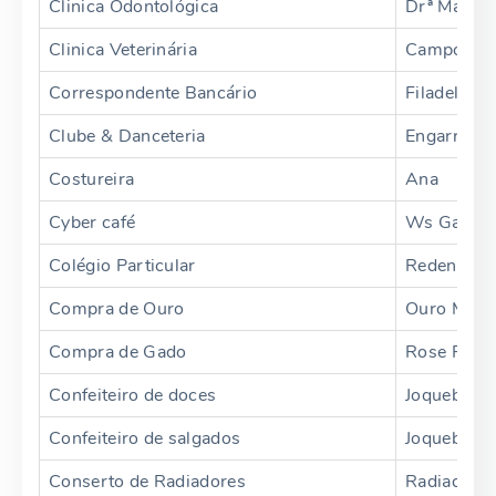
Clinica Odontológica
Drª Mayara
Clinica Veterinária
Campo e L
Correspondente Bancário
Filadelphia
Clube & Danceteria
Engarrafam
Costureira
Ana
Cyber café
Ws Games
Colégio Particular
Redentor
Compra de Ouro
Ouro Mais
Compra de Gado
Rose Fasbi
Confeiteiro de doces
Joquebede
Confeiteiro de salgados
Joquebede
Conserto de Radiadores
Radiadore