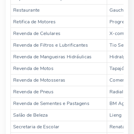
Restaurante
Gaucho
Retifica de Motores
Progredies
Revenda de Celulares
X-com
Revenda de Filtros e Lubrificantes
Tio Senna
Revenda de Mangueiras Hidráulicas
Hidralpeça
Revenda de Motos
Tapajós
Revenda de Motosseras
Comercial 
Revenda de Pneus
Radial Pne
Revenda de Sementes e Pastagens
BM Agro
Salão de Beleza
Lieng
Secretaria de Escolar
Renata