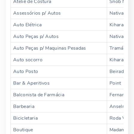
Ateliê de Costura
Snob Malh
Assessórios p/ Autos
Nativa
Auto Elétrica
Kihara
Auto Peças p/ Autos
Nativa
Auto Peças p/ Maquinas Pesadas
Tramáquin
Auto socorro
Kihara
Auto Posto
Beiradão
Bar & Aperitivos
Point
Balconista de Farmácia
Fernandin
Barbearia
Anselmo
Bicicletaria
Roda Viva
Boutique
Madame