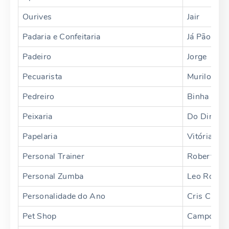
Ourives
Jair
Padaria e Confeitaria
Já Pão
Padeiro
Jorge
Pecuarista
Murilo
Pedreiro
Binha
Peixaria
Do Dinei
Papelaria
Vitória Rég
Personal Trainer
Roberto
Personal Zumba
Leo Rodri
Personalidade do Ano
Cris Cripp
Pet Shop
Campo e L