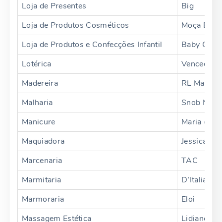
Loja de Presentes
Big
Loja de Produtos Cosméticos
Moça Biju
Loja de Produtos e Confecções Infantil
Baby Close
Lotérica
Vencedora
Madereira
RL Madeir
Malharia
Snob Malh
Manicure
Maria (Che
Maquiadora
Jessica Fa
Marcenaria
TAC
Marmitaria
D’Italia
Marmoraria
Eloi
Massagem Estética
Lidiane Mo