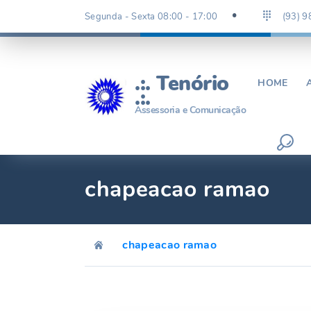
Ir
Segunda - Sexta 08:00 - 17:00
(93) 
para
o
conteúdo
.:. Tenório
HOME
.:.
Assessoria e Comunicação
chapeacao ramao
chapeacao ramao