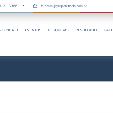
98121-3088
falecom@grupotenorio.com.br
A TENÓRIO
EVENTOS
PESQUISAS
RESULTADO
GALE