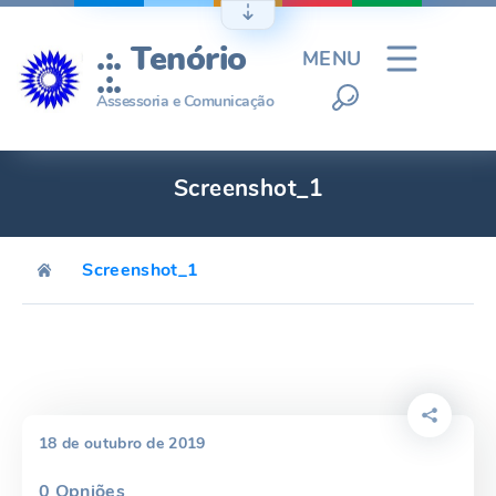
Ir
para
.:. Tenório
MENU
o
.:.
conteúdo
Assessoria e Comunicação
Screenshot_1
Screenshot_1
18 de outubro de 2019
0
Opniões