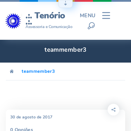
Ir
para
.:. Tenório
MENU
o
.:.
conteúdo
Assessoria e Comunicação
teammember3
teammember3
30 de agosto de 2017
0
Opniões