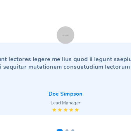
t lectores legere me lius quod ii legunt saepiu
i sequitur mutationem consuetudium lectorum
Jennifer Williams
Doe Simpson
Jonathan Simpson
Jennifer Williams
Doe Simpson
Sales Manager
Lead Manager
Sales Manager
Lead Manager
Designer