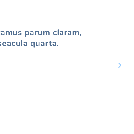
utamus parum claram,
seacula quarta.