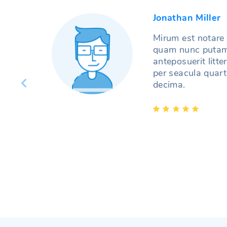
Jonathan Miller
lectores
Mirum est notare 
ius per
quam nunc putam
anteposuerit litt
per seacula quart
decima.