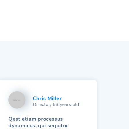
Chris Miller
Director, 53 years old
Qest etiam processus
Inv
dynamicus, qui sequitur
dem