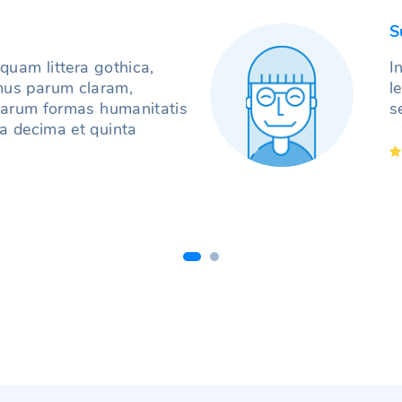
S
quam littera gothica,
I
us parum claram,
l
erarum formas humanitatis
s
a decima et quinta