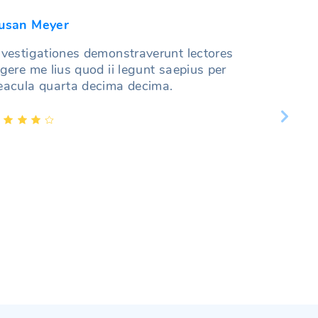
usan Meyer
nvestigationes demonstraverunt lectores
egere me lius quod ii legunt saepius per
eacula quarta decima decima.